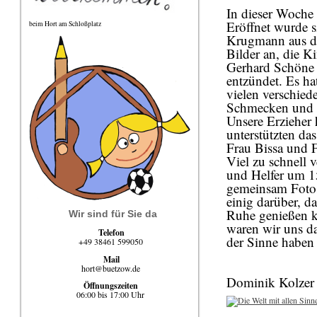
In dieser Woche 
Eröffnet wurde 
beim Hort am Schloßplatz
Krugmann aus der
Bilder an, die 
Gerhard Schöne g
entzündet. Es ha
vielen verschie
Schmecken und R
Unsere Erzieher 
unterstützten d
Frau Bissa und F
Viel zu schnell 
und Helfer um 1
gemeinsam Fotos
einig darüber, d
Ruhe genießen k
Wir sind für Sie da
waren wir uns da
Telefon
der Sinne haben
+49 38461 599050
Mail
hort@buetzow.de
Dominik Kolzer
Öffnungszeiten
06:00 bis 17:00 Uhr