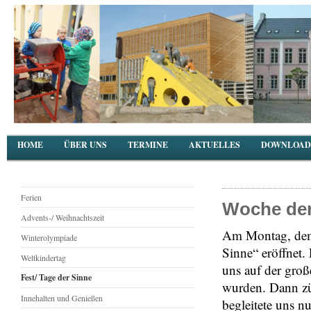
HOME
ÜBER UNS
TERMINE
AKTUELLES
DOWNLOAD
Ferien
Woche der
Advents-/ Weihnachtszeit
Am Montag, dem
Winterolympiade
Sinne“ eröffnet
Weltkindertag
uns auf der groß
Fest/ Tage der Sinne
wurden. Dann zün
Innehalten und Genießen
begleitete uns n