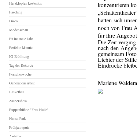
Herzklopfen kostenlos
konzentrieren ko
„Schattentheater
Fasching
hatten sich unse
Disco
noch von Frau Ai
Modenschau
für ihre Angebo
Fit ins neue Jahr
Die Zeit verging
nach den Angebo
Perfekte Minute
gemeinsam Fotos
IG-Eröffnung
Lichter der Stil
Eindrücke bleib
Tag der Rekorde
Forscherwoche
Marlene Walder
Generationsarbeit
Basketball
Zaubershow
Puppenbühne "Frau Holle"
Hansa Park
Frühjahrsputz
Apfelfest