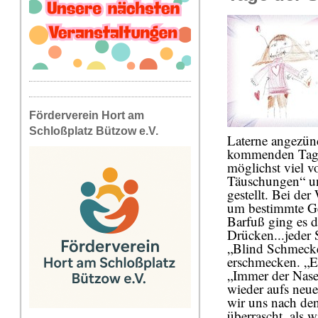
Förderverein Hort am
Schloßplatz Bützow e.V.
Laterne angezünde
kommenden Tage 
möglichst viel 
Täuschungen“ un
gestellt. Bei d
um bestimmte G
Barfuß ging es d
Drücken...jeder 
„Blind Schmecke
erschmecken. „E
„Immer der Nase
wieder aufs neue
wir uns nach de
überrascht, als 