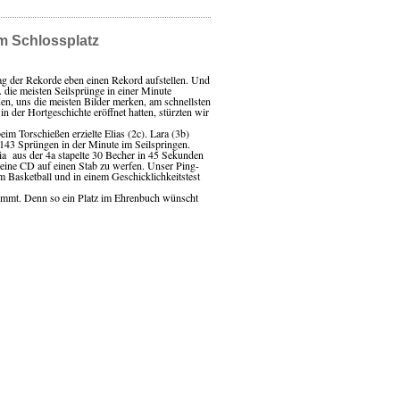
am Schlossplatz
g der Rekorde eben einen Rekord aufstellen. Und
 die meisten Seilsprünge in einer Minute
uen, uns die meisten Bilder merken, am schnellsten
 der Hortgeschichte eröffnet hatten, stürzten wir
im Torschießen erzielte Elias (2c). Lara (3b)
 143 Sprüngen in der Minute im Seilspringen.
ia aus der 4a stapelte 30 Becher in 45 Sekunden
 eine CD auf einen Stab zu werfen. Unser Ping-
 Basketball und in einem Geschicklichkeitstest
kommt. Denn so ein Platz im Ehrenbuch wünscht