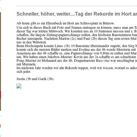
Schneller, höher, weiter....Tag der Rekorde im Hort 
Ab heute gibt es ein Ehrenbuch im Hort am Schlossplatz in Bützow.
Um sich in dieses Buch mit Foto und Namen eintragen zu können, muss man am Ta
dieser Tag war letzten Mittwoch. Wir konnten uns an 10 Stationen messen und z. B.
schaffen, die längste Zeitungspapierschlange reißen, den höchsten Bausteinturm ba
Becher umstapeln. Nachdem Marlon (2c) und Paul (2b) diesen Tag zum ersten Mal in
uns in den Wettstreit.
Beim Hochstapeln konnte Linus (1b) 10 Bausteine übereinander stapeln, den Sieg be
konnte sich die meisten Bilder merken und Evelina aus der 4b wurde Meisterin mit
Anastasia aus der 4b schaffte es, eine Papierschlange von 9,80m zu reißen und Mar
um. Wir haben einen Jukebox-Meister: Kevin aus der 2a schaffte es am schnellsten
Pong-Meister ist Mohamed aus der 4b. Doppelmeister Rico (4a) war unschlagbar im
mit Murmeln.
Im nächsten Jahr werden wir alle Rekorde toppen, weil wir wissen, worauf es an
sich jeder.
Justin (3b und Garik (3b)