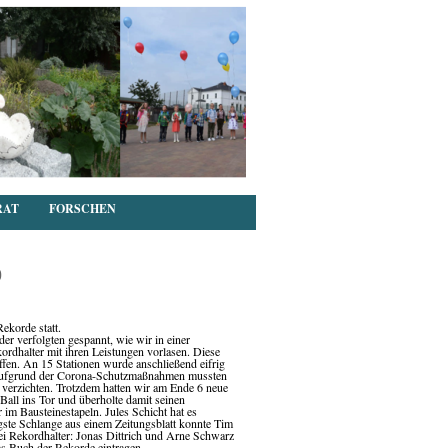
RAT
FORSCHEN
0
ekorde statt.
der verfolgten gespannt, wie wir in einer
rdhalter mit ihren Leistungen vorlasen. Diese
ffen. An 15 Stationen wurde anschließend eifrig
lt. Aufgrund der Corona-Schutzmaßnahmen mussten
ng verzichten. Trotzdem hatten wir am Ende 6 neue
Ball ins Tor und überholte damit seinen
im Bausteinestapeln. Jules Schicht hat es
ngste Schlange aus einem Zeitungsblatt konnte Tim
i Rekordhalter: Jonas Dittrich und Arne Schwarz
das Buch der Rekorde eintragen.