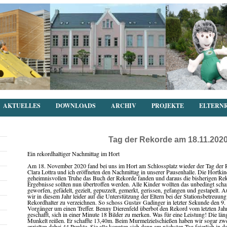
AKTUELLES
DOWNLOADS
ARCHIV
PROJEKTE
ELTERN
Tag der Rekorde am 18.11.202
Ein rekordhaltiger Nachmittag im Hort
Am 18. November 2020 fand bei uns im Hort am Schlossplatz wieder der Tag der R
Clara Lottra und ich eröffneten den Nachmittag in unserer Pausenhalle. Die Hortkin
geheimnisvollen Truhe das Buch der Rekorde fanden und daraus die bisherigen Reko
Ergebnisse sollten nun übertroffen werden. Alle Kinder wollten das unbedingt scha
geworfen, gefädelt, gezielt, gepuzzelt, gemerkt, gerissen, gefangen und gestape
wir in diesem Jahr leider auf die Unterstützung der Eltern bei der Stationsbetreuu
Rekordhalter zu verzeichnen. So schoss Gustav Gadinger in letzter Sekunde den 9. 
Vorgänger um einen Treffer. Benny Dierenfeld überbot den Rekord vom letzten Jahr 
geschafft, sich in einer Minute 18 Bilder zu merken. Was für eine Leistung! Die lä
Munkelt reißen. Er schaffte 13,40m. Beim Murmelzielschießen haben wir sogar zwe
erzielten dabei 44 Punkte. Sie alle konnten sich dann am nächsten Tag feierlich in 