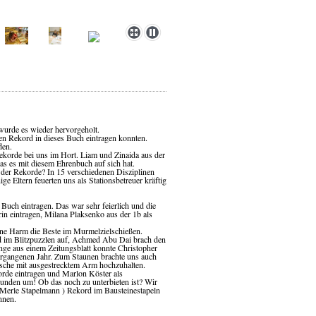
wurde es wieder hervorgeholt.
n Rekord in dieses Buch eintragen konnten.
den.
Rekorde bei uns im Hort. Liam und Zinaida aus der
as es mit diesem Ehrenbuch auf sich hat.
h der Rekorde? In 15 verschiedenen Disziplinen
e Eltern feuerten uns als Stationsbetreuer kräftig
Buch eintragen. Das war sehr feierlich und die
n eintragen, Milana Plaksenko aus der 1b als
ne Harm die Beste im Murmelzielschießen.
rd im Blitzpuzzlen auf, Achmed Abu Dai brach den
ge aus einem Zeitungsblatt konnte Christopher
vergangenen Jahr. Zum Staunen brachte uns auch
lasche mit ausgestrecktem Arm hochzuhalten.
rde eintragen und Marlon Köster als
kunden um! Ob das noch zu unterbieten ist? Wir
 (Merle Stapelmann ) Rekord im Bausteinestapeln
nnen.