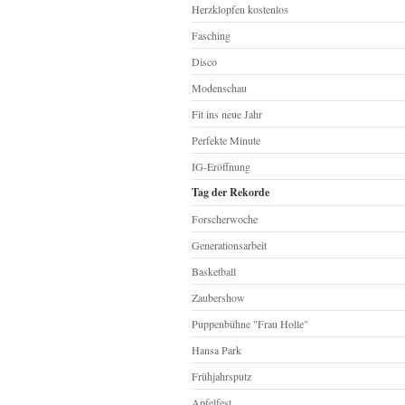
Herzklopfen kostenlos
Fasching
Disco
Modenschau
Fit ins neue Jahr
Perfekte Minute
IG-Eröffnung
Tag der Rekorde
Forscherwoche
Generationsarbeit
Basketball
Zaubershow
Puppenbühne "Frau Holle"
Hansa Park
Frühjahrsputz
Apfelfest