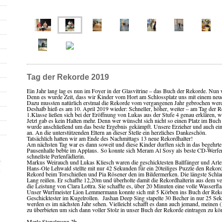
Tag der Rekorde 2019
Ein Jahr lang lag es nun im Foyer in der Glasvitrine – das Buch der Rekorde. Nun 
Denn es wurde Zeit, dass wir Kinder vom Hort am Schlossplatz uns mit einem neue
Dazu mussten natürlich erstmal die Rekorde vom vergangenen Jahr gebrochen wer
Deshalb hieß es am 10. April 2019 wieder: Schneller, höher, weiter – am Tag der 
1.Klasse ließen sich bei der Eröffnung von Lukas aus der Stufe 4 genau erklären, w
Jetzt gab es kein Halten mehr. Denn wer wünscht sich nicht so einen Platz im Buc
wurde anschließend um das beste Ergebnis gekämpft. Unsere Erzieher und auch einig
an. An die unterstützenden Eltern an dieser Stelle ein herzliches Dankeschön.
Tatsächlich hatten wir am Ende des Nachmittags 13 neue Rekordhalter!
Am nächsten Tag war es dann soweit und diese Kinder durften sich in das begehrte 
Pausenhalle bebte im Applaus.
So konnte sich Meram Al Sosy als beste CD-Werferi
schnellste Perlenfädlerin.
Markus Weirauch und Lukas Kliesch waren die geschicktesten Ballfänger und Arle
Hans-Ole Lehwald stellte mit nur 42 Sekunden für ein 20teiliges Puzzle den Reko
Rekord beim Torschießen und Pia Rösener den im Bildermerken. Die längste Schlan
Lang reißen. Er schaffte 12,20m und überholte damit die Rekordhalterin aus dem 
die Leistung von Clara Lottra. Sie schaffte es, über 20 Minuten eine volle Wasserf
Unser Wurfmeister Lion Lemmermann konnte sich mit 5 Körben ins Buch der Reko
Geschicktester im Kugelrollen. Jashan Deep Sing stapelte 30 Becher in nur 25 Se
werden es im nächsten Jahr sehen. Vielleicht schafft es dann auch jemand, meinen
zu überbieten um sich dann voller Stolz in unser Buch der Rekorde eintragen zu kö
Merle Stapelmann,2b