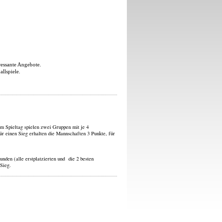
ressante Angebote.
llspiele.
em Spieltag spielen zwei Gruppen mit je 4
ür einen Sieg erhalten die Mannschaften 3 Punkte, für
nden (alle erstplatzierten und die 2 besten
 Sieg.