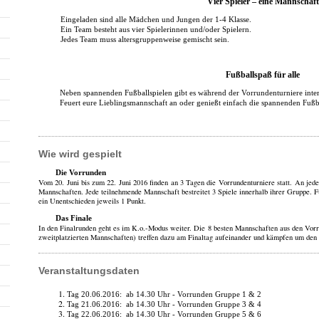
Vier Spieler – eine Mannschaft
Eingeladen sind alle Mädchen und Jungen der 1-4 Klasse.
Ein Team besteht aus vier Spielerinnen und/oder Spielern.
Jedes Team muss altersgruppenweise gemischt sein.
Fußballspaß für alle
Neben spannenden Fußballspielen gibt es während der Vorrundenturniere inte
Feuert eure Lieblingsmannschaft an oder genießt einfach die spannenden Fußba
Wie wird gespielt
Die Vorrunden
Vom 20. Juni bis zum 22. Juni 2016 finden an 3 Tagen die Vorrundenturniere statt. An jed
Mannschaften. Jede teilnehmende Mannschaft bestreitet 3 Spiele innerhalb ihrer Gruppe. F
ein Unentschieden jeweils 1 Punkt.
Das Finale
In den Finalrunden geht es im K.o.-Modus weiter. Die 8 besten Mannschaften aus den Vorru
zweitplatzierten Mannschaften) treffen dazu am Finaltag aufeinander und kämpfen um den
Veranstaltungsdaten
Tag 20.06.2016: ab 14.30 Uhr - Vorrunden Gruppe 1 & 2
Tag 21.06.2016: ab 14.30 Uhr - Vorrunden Gruppe 3 & 4
Tag 22.06.2016: ab 14.30 Uhr - Vorrunden Gruppe 5 & 6