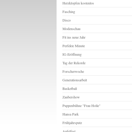
Herzklopfen kostenlos
Fasching
Disco
Modenschau
Fit ins neue Jahr
Perfekte Minute
IG-Eröffnung
Tag der Rekorde
Forscherwoche
Generationsarbeit
Basketball
Zaubershow
Puppenbühne "Frau Holle"
Hansa Park
Frühjahrsputz
Apfelfest