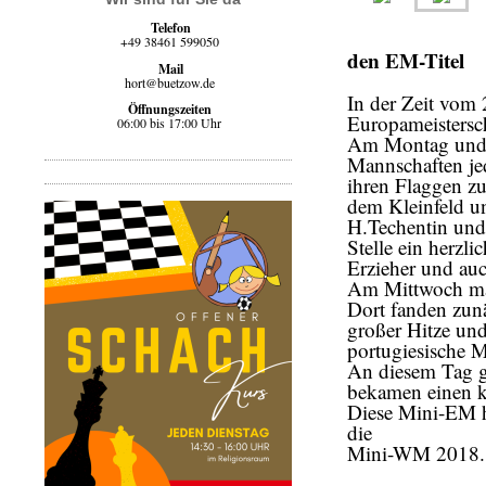
Telefon
+49 38461 599050
den EM-Titel
Mail
hort@buetzow.de
In der Zeit vom 
Öffnungszeiten
Europameistersch
06:00 bis 17:00 Uhr
Am Montag und D
Mannschaften je
ihren Flaggen zu
dem Kleinfeld un
H.Techentin und T
Stelle ein herzl
Erzieher und auch
Am Mittwoch mar
Dort fanden zunä
großer Hitze und
portugiesische M
An diesem Tag ga
bekamen einen kl
Diese Mini-EM h
die
Mini-WM 2018.