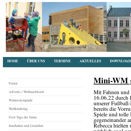
HOME
ÜBER UNS
TERMINE
AKTUELLES
DOWNLOAD
Mini-WM g
Ferien
Mit Fahnen und 
Advents-/ Weihnachtszeit
16.06.22 durch 
Winterolympiade
unserer Fußball
bereits die Vorr
Weltkindertag
Spiele und tolle
Fest/ Tage der Sinne
gegeneinander a
Rebecca hielten
Innehalten und Genießen
wirklich cool ge