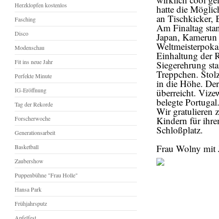
Herzklopfen kostenlos
hatte die Möglic
an Tischkicker, 
Fasching
Am Finaltag stan
Disco
Japan, Kamerun 
Weltmeisterpokal
Modenschau
Einhaltung der R
Fit ins neue Jahr
Siegerehrung sta
Treppchen. Stolz
Perfekte Minute
in die Höhe. De
IG-Eröffnung
überreicht. Viz
belegte Portugal
Tag der Rekorde
Wir gratulieren 
Forscherwoche
Kindern für ihr
Schloßplatz.
Generationsarbeit
Frau Wolny mit 
Basketball
Zaubershow
Puppenbühne "Frau Holle"
Hansa Park
Frühjahrsputz
Apfelfest